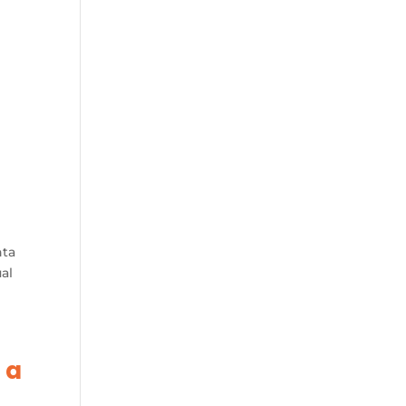
nta
al
 a