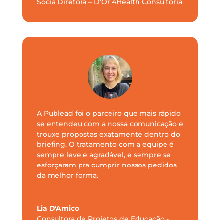
Sócia Diretora – D’Or 4Health Consultoria
A Publead foi o parceiro que mais rápido
se entendeu com a nossa comunicação e
trouxe propostas exatamente dentro do
briefing. O tratamento com a equipe é
sempre leve e agradável, e sempre se
esforçaram pra cumprir nossos pedidos
da melhor forma.
Lia D'Amico
Consultora de Projetos de Educação -