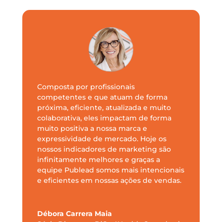
Composta por profissionais
competentes e que atuam de forma
próxima, eficiente, atualizada e muito
colaborativa, eles impactam de forma
muito positiva a nossa marca e
expressividade de mercado. Hoje os
nossos indicadores de marketing são
infinitamente melhores e graças a
equipe Publead somos mais intencionais
e eficientes em nossas ações de vendas.
Débora Carrera Maia