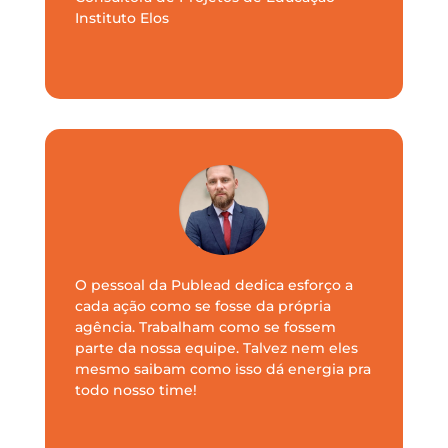
Instituto Elos
O pessoal da Publead dedica esforço a
cada ação como se fosse da própria
agência. Trabalham como se fossem
parte da nossa equipe. Talvez nem eles
mesmo saibam como isso dá energia pra
todo nosso time!