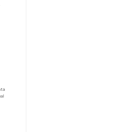
r
nta
al