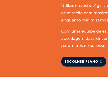
Utilizamos estratégias
otimização para maximiz
enquanto minimizamos 
Com uma equipe de esp
abordagem data-driven,
patamares de sucesso.
ESCOLHER PLANO